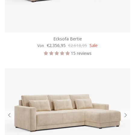
Spannbettlaken
Fußhocker
Auf Lager
Ecksofa Bertie
€2.356,95
€2.618,95
Sale
Von
Alle Produkte
15 reviews